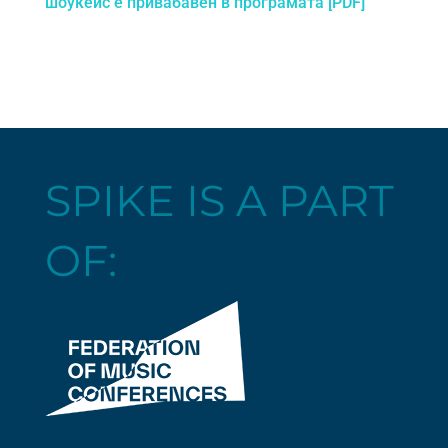
шоукейс е привабавен в програмата [PDF]
SPIKE IS A PART
OF: