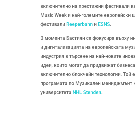
включително на престижни фестивали ка
Music Week и най-големите европейски 
фестивали
Reeperbahn
и
ESNS
.
В момента Бастиян се фокусира върху и
и дигитализацията на европейската муз
индустрия в търсене на най-новите инов
идеи, които могат да придвижат бизнеса
включително блокчейн технологии. Той е
програмата по Музикален мениджмънт 
университета
NHL Stenden
.