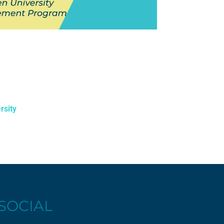
rsity
SOCIAL