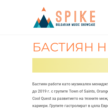
БАСТИЯН 
Бастиян работи като музикален менидж
до 2019 г. с групите Town of Saints, Orang
Cool Quest за развитието на техните ме
кариери. Групите гастролират в цяла Евр