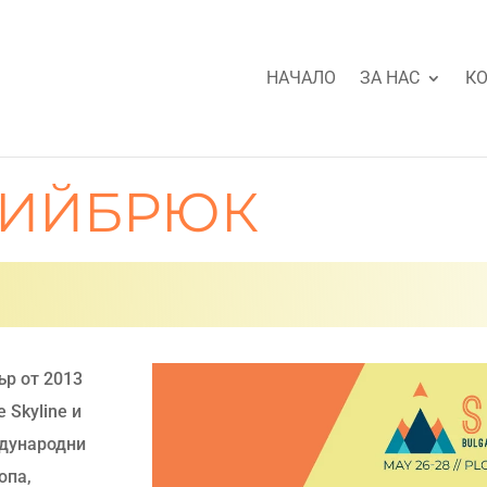
НАЧАЛО
ЗА НАС
КО
НИЙБРЮК
ър от 2013
e Skyline и
ждународни
опа,