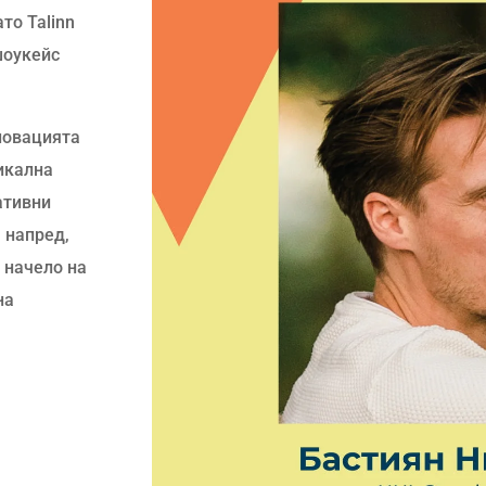
то Talinn
шоукейс
новацията
икална
ативни
 напред,
 начело на
на