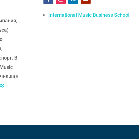
International Music Business School
мпания,
уса)
но
и,
спорт. В
 Music
Училище
BS