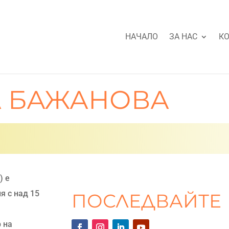
НАЧАЛО
ЗА НАС
КО
А БАЖАНОВА
) е
я с над 15
ПОСЛЕДВАЙТЕ
а
 на