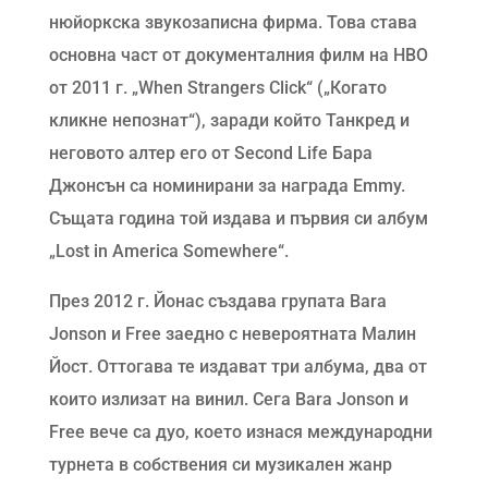
нюйоркска звукозаписна фирма. Това става
основна част от документалния филм на HBO
от 2011 г. „When Strangers Click“ („Когато
кликне непознат“), заради който Танкред и
неговото алтер его от Second Life Бара
Джонсън са номинирани за награда Emmy.
Същата година той издава и първия си албум
„Lost in America Somewhere“.
През 2012 г. Йонас създава групата Bara
Jonson и Free заедно с невероятната Малин
Йост. Оттогава те издават три албума, два от
които излизат на винил. Сега Bara Jonson и
Free вече са дуо, което изнася международни
турнета в собствения си музикален жанр