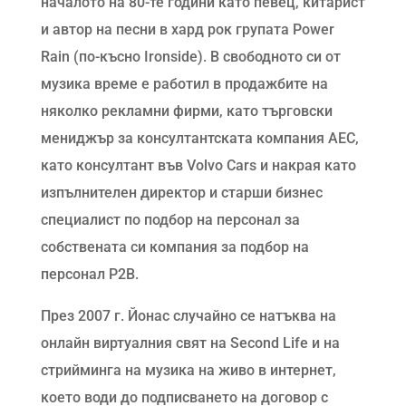
началото на 80-те години като певец, китарист
и автор на песни в хард рок групата Power
Rain
(по-късно
Ironside). В свободното си от
музика време е работил в продажбите на
няколко рекламни фирми, като търговски
мениджър за консултантската компания AEC,
като консултант във Volvo Cars и накрая като
изпълнителен директор и старши бизнес
специалист по подбор на персонал за
собствената си компания за подбор на
персонал P2B.
През 2007 г. Йонас случайно се натъква на
онлайн виртуалния свят на Second Life и на
стрийминга на музика на живо в интернет,
което води до подписването на договор с