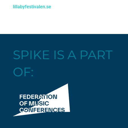
lillabyfestivalen.se
SPIKE IS A PART
OF: