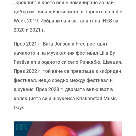
„крокпоп“ и което беше номинирано за най-
добър изгряващ изпълнител в Торонто на Indie
Week 2019. Избрани са и за талант на INES за
2020 и 2021 г.
През 2021 г. Bara Jonson и Free поставят
началото и на музикалния фестивал Lilla By
Festivalen в родното си село Ринкабю, Швеция.
През 2022 г. той вече се превръща в хибриден
фестивал, нещо средно между фестивал и
шоукейс. През 2023 г. двамата включват в
колекцията си и шоукейса Kristianstad Music
Days.