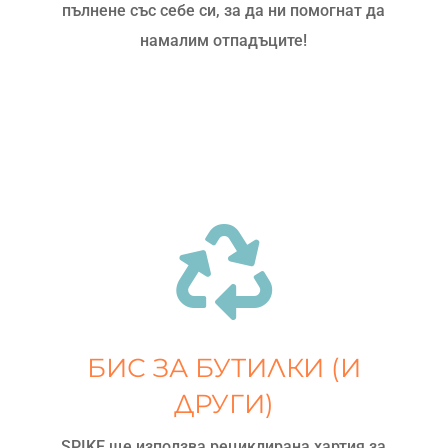
пълнене със себе си, за да ни помогнат да
намалим отпадъците!

БИС ЗА БУТИЛКИ (И
ДРУГИ)
SPIKE ще използва рециклирана хартия за