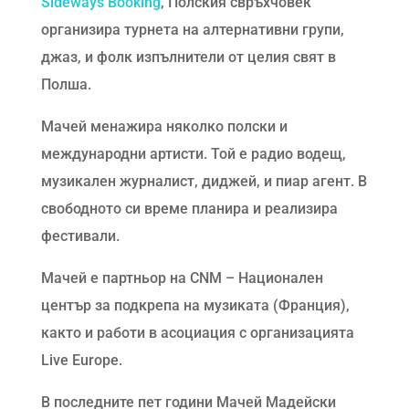
Sideways Booking
, Полския свръхчовек
организира турнета на алтернативни групи,
джаз, и фолк изпълнители от целия свят в
Полша.
Мачей менажира няколко полски и
международни артисти. Той е радио водещ,
музикален журналист, диджей, и пиар агент. В
свободното си време планира и реализира
фестивали.
Мачей е партньор на CNM – Национален
център за подкрепа на музиката (Франция),
както и работи в асоциация с организацията
Live Europe.
В последните пет години Мачей Мадейски