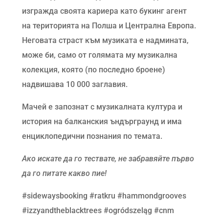
изгражда своята кариера като букинг агент
на територията на Полша и Централна Европа.
Неговата страст към музиката е надмината,
може би, само от голямата му музикална
колекция, която (по последно броене)
надвишава 10 000 заглавия.
Мачей е запознат с музикалната култура и
история на балканския ъндърграунд и има
енциклопедични познания по темата.
Ако искате да го тествате, не забравяйте първо
да го питате какво пие!
#sidewaysbooking #ratkru #hammondgrooves
#izzyandtheblacktrees #ogródszeląg #cnm