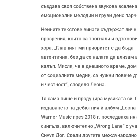
създава своя собствена звукова вселена
емоционални мелодии и груви денс парч
Нейните текстове винаги съдържат личн
прозрения, които са трогнали и вдъхнов
хора. „Главният ми приоритет е да бъда
автентична, без да се налага да влизам 
калъп. Мисля, че в днешното време, до
от социалните медии, са нужни повече 
и честност“, споделя Леона.
Тя сама пише и продуцира музиката си. 
издаването на дебютния й албум „Leona B
Warner Music през 2018 г. последваха н
сингъла, включително „Wrong Lane“ с уч
Снууп Дог. Среди другите международно