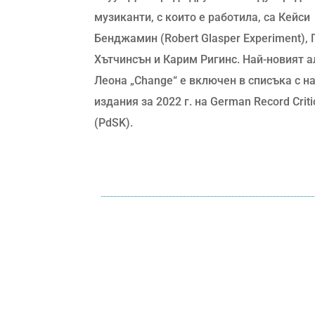
музиканти, с които е работила, са Кейси
Бенджамин (Robert Glasper Experiment), 
Хътчинсън и Карим Ригинс. Най-новият а
Леона „Change“ е включен в списъка с н
издания за 2022 г. на German Record Criti
(PdSK).