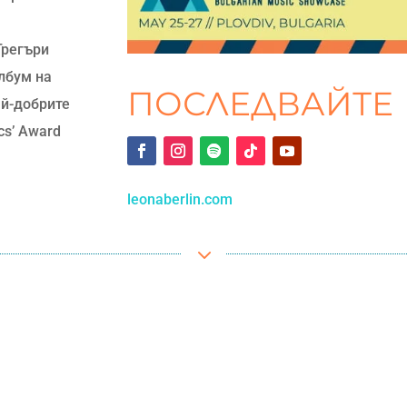
Грегъри
лбум на
ПОСЛЕДВАЙТЕ
ай-добрите
cs’ Award
leonaberlin.com
3