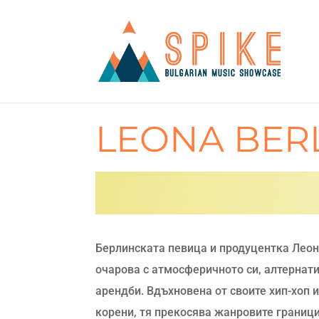
LEONA BER
Берлинската певица и продуцентка Лео
очарова с атмосферичното си, алтернат
арендби. Вдъхновена от своите хип-хоп и
корени, тя прекосява жанровите граници