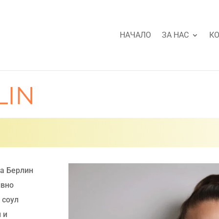
НАЧАЛО
ЗА НАС
КО
LIN
на Берлин
ивно
 соул
 и