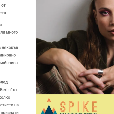
 от
ета.
и
или много
в някакъв
минирано
дълбочина
След
erlin“ от
яколко
астието на
 признати