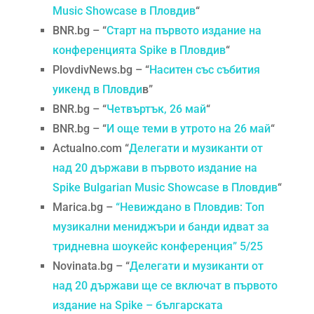
Music Showcase в Пловдив
“
BNR.bg – “
Старт на първото издание на
конференцията Spike в Пловдив
“
PlovdivNews.bg – “
Наситен със събития
уикенд в Пловди
в”
BNR.bg – “
Четвъртък, 26 май
“
BNR.bg – “
И още теми в утрото на 26 май
“
Actualno.com “
Делегати и музиканти от
над 20 държави в първото издание на
Spike Bulgarian Music Showcase в Пловдив
“
Marica.bg –
“Невиждано в Пловдив: Топ
музикални мениджъри и банди идват за
тридневна шоукейс конференция” 5/25
Novinata.bg – “
Делегати и музиканти от
над 20 държави ще се включат в първото
издание на Spike – българската