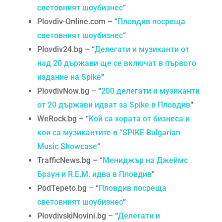
световният шоубизнес
“
Plovdiv-Online.com – “
Пловдив посреща
световният шоубизнес
“
Plovdiv24.bg – “
Делегати и музиканти от
над 20 държави ще се включат в първото
издание на Spike
“
PlovdivNow.bg – “
200 делегати и музиканти
от 20 държави идват за Spike в Пловдив
“
WeRock.bg – “
Кой са хората от бизнеса и
кои са музикантите в “SPIKE Bulgarian
Music Showcase
“
TrafficNews.bg – “
Мениджър на Джеймс
Браун и R.E.M. идва в Пловдив
“
PodTepeto.bg – “
Пловдив посреща
световният шоубизнес
“
PlovdivskiNovini.bg – “
Делегати и