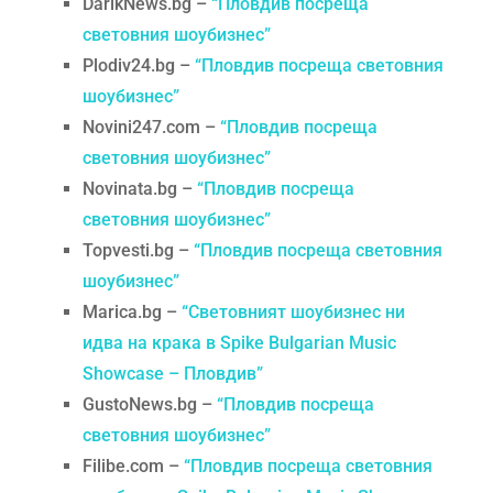
DarikNews.bg –
“Пловдив посреща
световния шоубизнес”
Plodiv24.bg –
“Пловдив посреща световния
шоубизнес”
Novini247.com –
“Пловдив посреща
световния шоубизнес”
Novinata.bg –
“Пловдив посреща
световния шоубизнес”
Topvesti.bg –
“Пловдив посреща световния
шоубизнес”
Marica.bg –
“Световният шоубизнес ни
идва на крака в Spike Bulgarian Music
Showcase – Пловдив”
GustoNews.bg –
“Пловдив посреща
световния шоубизнес”
Filibe.com –
“Пловдив посреща световния