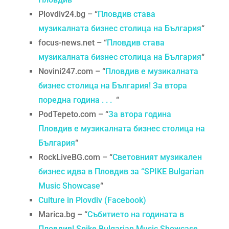
Plovdiv24.bg – “
Пловдив става
музикалната бизнес столица на България
“
focus-news.net – “
Пловдив става
музикалната бизнес столица на България
“
Novini247.com – “
Пловдив е музикалната
бизнес столица на България! За втора
поредна година . . .
“
PodTepeto.com – “
За втора година
Пловдив е музикалната бизнес столица на
България
“
RockLiveBG.com – “
Световният музикален
бизнес идва в Пловдив за “SPIKE Bulgarian
Music Showcase
“
Culture in Plovdiv (Facebook)
Marica.bg – “
Събитието на годината в
Пловдив! Spike Bulgarian Music Showcase