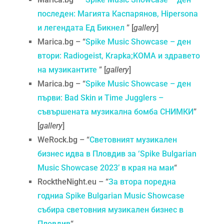
последен: Магията Каспарянов, Hipersona
и легендата Ед Бикнел
” [
gallery
]
Marica.bg – “
Spike Music Showcase – ден
втори: Radiogeist, Krapka;KOMA и здравето
на музикантите
” [
gallery
]
Marica.bg – “
Spike Music Showcase – ден
първи: Bad Skin и Time Jugglers –
съвършената музикална бомба СНИМКИ
”
[
gallery
]
WeRock.bg – “
Световният музикален
бизнес идва в Пловдив за ‘Spike Bulgarian
Music Showcase 2023’ в края на маи
“
RocktheNight.eu – “
За втора поредна
годниа Spike Bulgarian Music Showcase
събира световния музикален бизнес в
Пловдив
“