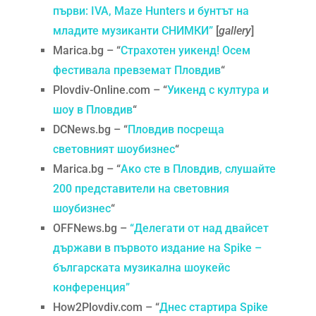
първи: IVA, Maze Hunters и бунтът на
младите музиканти СНИМКИ”
[
gallery
]
Marica.bg – “
Страхотен уикенд! Осем
фестивала превземат Пловдив
“
Plovdiv-Online.com – “
Уикенд с култура и
шоу в Пловдив
“
DCNews.bg – “
Пловдив посреща
световният шоубизнес
“
Marica.bg – “
Ако сте в Пловдив, слушайте
200 представители на световния
шоубизнес
“
OFFNews.bg –
“Делегати от над двайсет
държави в първото издание на Spike –
българската музикална шоукейс
конференция”
How2Plovdiv.com – “
Днес стартира Spike