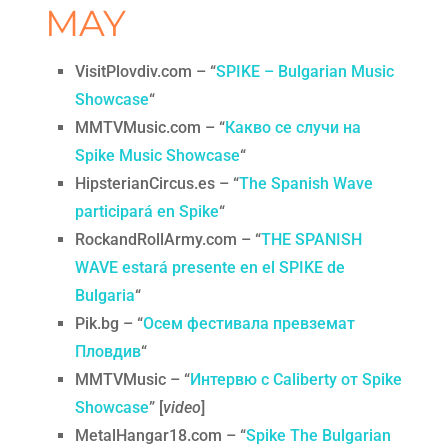
MAY
VisitPlovdiv.com – “
SPIKE – Bulgarian Music
Showcase
“
MMTVMusic.com – “
Какво се случи на
Spike Music Showcase
“
HipsterianCircus.es – “
The Spanish Wave
participará en Spike
“
RockandRollArmy.com – “
THE SPANISH
WAVE estará presente en el SPIKE de
Bulgaria
“
Pik.bg – “
Осем фестивала превземат
Пловдив
“
MMTVMusic – “
Интервю с Caliberty от Spike
Showcase
” [
video
]
MetalHangar18.com – “
Spike The Bulgarian