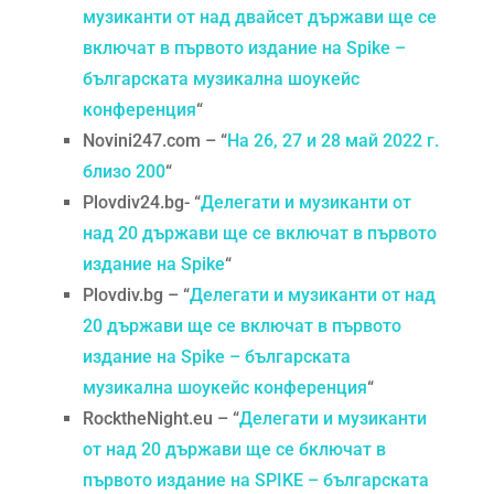
музиканти от над двайсет държави ще се
включат в първото издание на Spike –
българската музикална шоукейс
конференция
“
Novini247.com – “
На 26, 27 и 28 май 2022 г.
близо 200
“
Plovdiv24.bg- “
Делегати и музиканти от
над 20 държави ще се включат в първото
издание на Spike
“
Plovdiv.bg – “
Делегати и музиканти от над
20 държави ще се включат в първото
издание на Spike – българската
музикална шоукейс конференция
“
RocktheNight.eu – “
Делегати и музиканти
от над 20 държави ще се бключат в
първото издание на SPIKE – българската