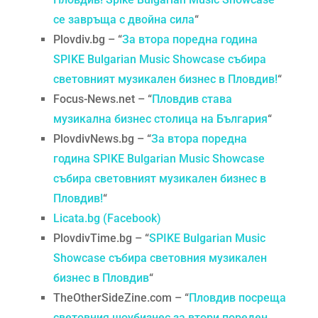
се завръща с двойна сила
“
Plovdiv.bg – “
За втора поредна година
SPIKE Bulgarian Music Showcase събира
световният музикален бизнес в Пловдив!
“
Focus-News.net – “
Пловдив става
музикална бизнес столица на България
“
PlovdivNews.bg – “
За втора поредна
година SPIKE Bulgarian Music Showcase
събира световният музикален бизнес в
Пловдив!
“
Licata.bg (Facebook)
PlovdivTime.bg – “
SPIKE Bulgarian Music
Showcase събира световния музикален
бизнес в Пловдив
“
TheOtherSideZine.com – “
Пловдив посреща
световния шоубизнес за втори пореден