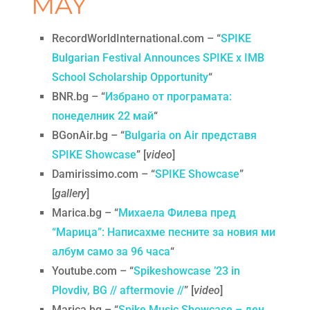
MAY
RecordWorldInternational.com – “
SPIKE
Bulgarian Festival Announces SPIKE x IMB
School Scholarship Opportunity
“
BNR.bg – “
Избрано от програмата:
понеделник 22 май
“
BGonAir.bg – “
Bulgaria on Air представя
SPIKE Showcase
” [
video
]
Damirissimo.com – “
SPIKE Showcase
”
[
gallery
]
Marica.bg – “
Михаела Филева пред
“Марица”: Написахме песните за новия ми
албум само за 96 часа
“
Youtube.com – “
Spikeshowcase ’23 in
Plovdiv, BG // aftermovie //
” [
video
]
Marica.bg – “
Spike Music Showcase – ден