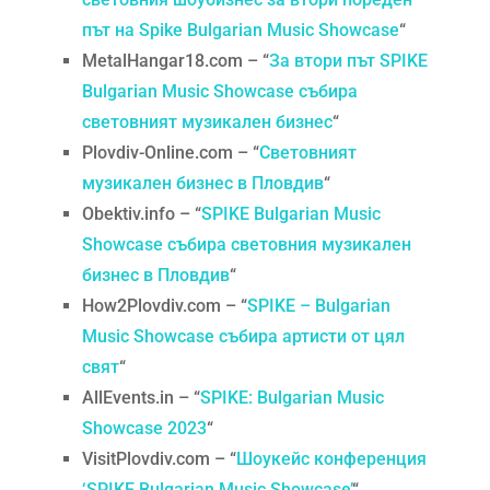
път на Spike Bulgarian Music Showcase
“
MetalHangar18.com – “
За втори път SPIKE
Bulgarian Music Showcase събира
световният музикален бизнес
“
Plovdiv-Online.com – “
Световният
музикален бизнес в Пловдив
“
Obektiv.info – “
SPIKE Bulgarian Music
Showcase събира световния музикален
бизнес в Пловдив
“
How2Plovdiv.com – “
SPIKE – Bulgarian
Music Showcase събира артисти от цял
свят
“
AllEvents.in – “
SPIKE: Bulgarian Music
Showcase 2023
“
VisitPlovdiv.com – “
Шоукейс конференция
‘SPIKE Bulgarian Music Showcase’
“