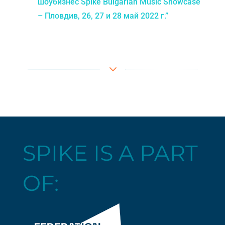
шоубизнес Spike Bulgarian Music Showcase
– Пловдив, 26, 27 и 28 май 2022 г.”
3
SPIKE IS A PART
OF: