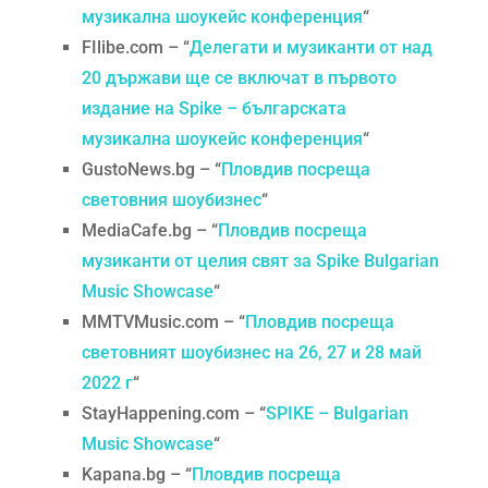
музикална шоукейс конференция
“
FIlibe.com – “
Делегати и музиканти от над
20 държави ще се включат в първото
издание на Spike – българската
музикална шоукейс конференция
“
GustoNews.bg – “
Пловдив посреща
световния шоубизнес
“
MediaCafe.bg – “
Пловдив посреща
музиканти от целия свят за Spike Bulgarian
Music Showcase
“
MMTVMusic.com – “
Пловдив посреща
световният шоубизнес на 26, 27 и 28 май
2022 г
“
StayHappening.com – “
SPIKE – Bulgarian
Music Showcase
“
Kapana.bg – “
Пловдив посреща