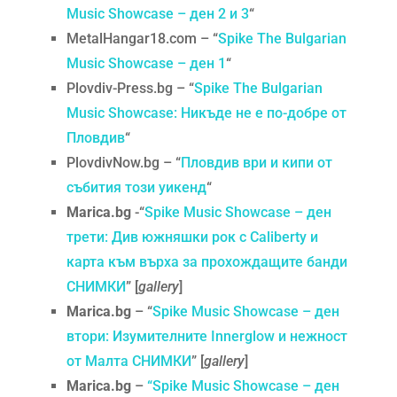
Music Showcase – ден 2 и 3
“
MetalHangar18.com – “
Spike The Bulgarian
Music Showcase – ден 1
“
Plovdiv-Press.bg – “
Spike The Bulgarian
Music Showcase: Никъде не е по-добре от
Пловдив
“
PlovdivNow.bg – “
Пловдив ври и кипи от
събития този уикенд
“
Marica.bg
-“
Spike Music Showcase – ден
трети: Див южняшки рок с Caliberty и
карта към върха за прохождащите банди
СНИМКИ
” [
gallery
]
Marica.bg
– “
Spike Music Showcase – ден
втори: Изумителните Innerglow и нежност
от Малта СНИМКИ
” [
gallery
]
Marica.bg
–
“Spike Music Showcase – ден