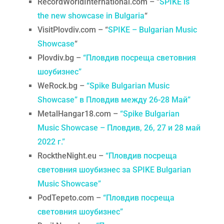
RecordWorldInternational.com – “
SPIKE is
the new showcase in Bulgaria
“
VisitPlovdiv.com – “
SPIKE – Bulgarian Music
Showcase
“
Plovdiv.bg –
“Пловдив посреща световния
шоубизнес”
WeRock.bg –
“Spike Bulgarian Music
Showcase” в Пловдив между 26-28 Май”
MetalHangar18.com –
“Spike Bulgarian
Music Showcase – Пловдив, 26, 27 и 28 май
2022 г.”
RocktheNight.eu –
“Пловдив посреща
световния шоубизнес за SPIKE Bulgarian
Music Showcase”
PodTepeto.com –
“Пловдив посреща
световния шоубизнес”