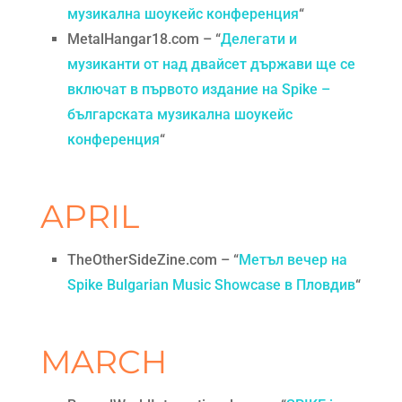
музикална шоукейс конференция
“
MetalHangar18.com – “
Делегати и
музиканти от над двайсет държави ще се
включат в първото издание на Spike –
българската музикална шоукейс
конференция
“
APRIL
TheOtherSideZine.com – “
Метъл вечер на
Spike Bulgarian Music Showcase в Пловдив
“
MARCH